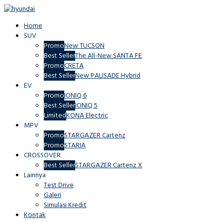
Home
SUV
Promo
New TUCSON
Best Seller
The All-New SANTA FE
Promo
CRETA
Best Seller
New PALISADE Hybrid
EV
Promo
IONIQ 6
Best Seller
IONIQ 5
Limited
KONA Electric
MPV
Promo
STARGAZER Cartenz
Promo
STARIA
CROSSOVER
Best Seller
STARGAZER Cartenz X
Lainnya
Test Drive
Galeri
Simulasi Kredit
Kontak