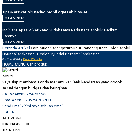
20 Feb 2017
Tips Merawat Aki Kering Mobil Agar Lebih Awet
20 Feb 2017
Ingin Melepas Stiker Yang Sudah Lama Pada Kaca Mobil? Berikut
Caranya
20 Feb 2017
Beranda
Artikel
Cara Mudah Mengatur Sudut Pandang Kaca Spion Mobil
Hyundai Makassar - Dealer Hyundai Pettarani Makassar
© 2015 -
2026 by
Kedai Website
HOME
MENU
Cari produk...
Astuti
Saya siap membantu Anda menemukan jenis kendaraan yang cocok
sesuai dengan budget dan keinginan
Call Agent
085256707788
Chat Agen
+6285256707788
Send Email
kirimi saya sebuah email..
CRETA
ACTIVE MT
IDR 314.450.000
TREND IVT