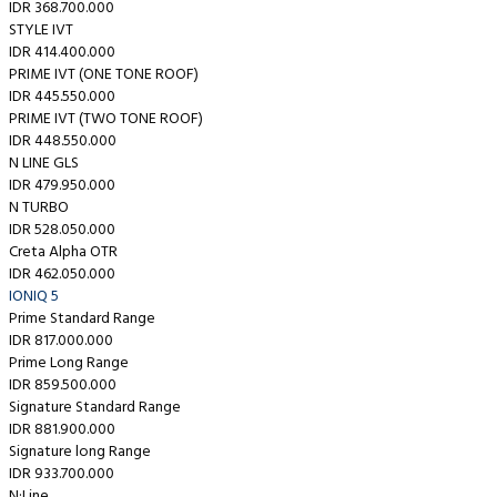
IDR 368.700.000
STYLE IVT
IDR 414.400.000
PRIME IVT (ONE TONE ROOF)
IDR 445.550.000
PRIME IVT (TWO TONE ROOF)
IDR 448.550.000
N LINE GLS
IDR 479.950.000
N TURBO
IDR 528.050.000
Creta Alpha OTR
IDR 462.050.000
IONIQ 5
Prime Standard Range
IDR 817.000.000
Prime Long Range
IDR 859.500.000
Signature Standard Range
IDR 881.900.000
Signature long Range
IDR 933.700.000
N·Line